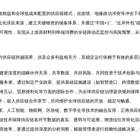
和全球低成本配置的供应链模式，在疫情、地缘政治冲突等冲击下暴露出脆弱性。创
局多元化供应来源，建立关键物资的储备体系，并通过“中国+1”、“近岸外包
可视性，实现从上游原材料到终端消费的全链路动态监控与风险预警，从
代的供应链跨越国界、涉及众多利益相关方，其稳定运行依赖于有效的多层
建更深度的战略伙伴关系，共享数据、共担风险、共同投资于技术创新与
服务者。通过制定产业政策、提供基础设施建设（如智慧港口、跨境数据
准互认、贸易便利化等方面的国际合作，为全球供应链治理提供规则保障
坛中，嵌入供应链合作章节，共同维护全球供应链的开放、稳定与畅通。
引擎。人工智能、物联网、区块链、数字孪生等技术的融合应用，正将供应
块链技术保障供应链各环节数据的真实、透明与可追溯，增强信任并简化
营效率，更通过提供深度的分析洞察，赋能管理者进行前瞻性战略决策，